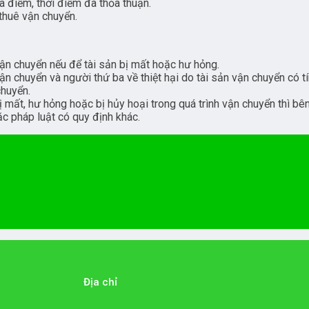
 điểm, thời điểm đã thỏa thuận.
 thuê vận chuyển.
vận chuyển nếu để tài sản bị mất hoặc hư hỏng.
ận chuyển và người thứ ba về thiệt hại do tài sản vận chuyển có 
chuyển.
 mất, hư hỏng hoặc bị hủy hoại trong quá trình vận chuyển thì bê
ặc pháp luật có quy định khác.
Địa chỉ