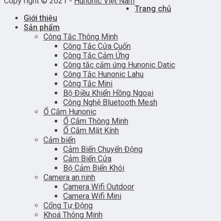
Copy right © 2021 -
Hunonic Việt Nam
Trang chủ
Giới thiệu
Sản phẩm
Công Tắc Thông Minh
Công Tắc Cửa Cuốn
Công Tắc Cảm Ứng
Công tắc cảm ứng Hunonic Datic
Công Tắc Hunonic Lahu
Công Tắc Mini
Bộ Điều Khiển Hồng Ngoại
Công Nghệ Bluetooth Mesh
Ổ Cắm Hunonic
Ổ Cắm Thông Minh
Ổ Cắm Mặt Kính
Cảm biến
Cảm Biến Chuyển Động
Cảm Biến Cửa
Bộ Cảm Biến Khói
Camera an ninh
Camera Wifi Outdoor
Camera Wifi Mini
Cổng Tự Động
Khoá Thông Minh