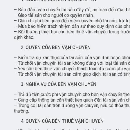
– Bảo đảm vận chuyển tài sản đầy đủ, an toàn đến địa điể
– Giao tài sản cho người có quyền nhận.
– Chịu chi phí liên quan đến việc chuyên chở tài sản, trừ 
– Mua bảo hiểm trách nhiệm dân sự theo quy định của phá
– Bồi thường thiệt hại cho bên thuê vận chuyển trong trư
định khác.
QUYỀN CỦA BÊN VẬN CHUYỂN
– Kiểm tra sự xác thực của tài sản, của vận đơn hoặc ch
– Từ chối vận chuyển tài sản không đúng với loại tài sản 
– Yêu cầu bên thuê vận chuyển thanh toán đủ cước phí vận
– Từ chối vận chuyển tài sản cấm giao dịch, tài sản có tí
NGHĨA VỤ CỦA BÊN VẬN CHUYỂN
– Trả đủ tiền cước phí vận chuyển cho bên vận chuyển the
– Cung cấp thông tin cần thiết liên quan đến tài sản vận 
– Trông coi tài sản trên đường vận chuyển, nếu có thỏa th
thường.
QUYỀN CỦA BÊN THUÊ VẬN CHUYỂN