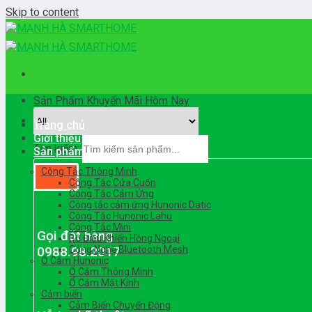
Skip to content
Sản Phẩm Khuyến Mãi Hôm Nay
Trang chủ
Giới thiệu
Tìm kiếm:
Sản phẩm
Công Tắc Thông Minh
Công Tắc Cửa Cuốn
Công Tắc Cảm Ứng
Công tắc cảm ứng Hunonic Datic
Công Tắc Hunonic Lahu
Công Tắc Mini
Gọi đặt hàng
Bộ Điều Khiển Hồng Ngoại
0988.98.2017
Công Nghệ Bluetooth Mesh
Ổ Cắm Hunonic
Ổ Cắm Thông Minh
Ổ Cắm Mặt Kính
Cảm biến
Cảm Biến Chuyển Động