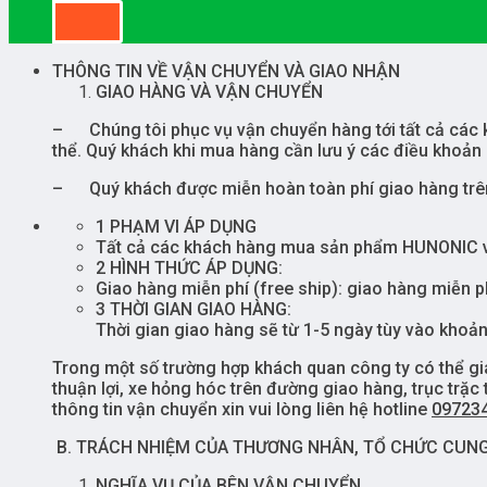
THÔNG TIN VỀ VẬN CHUYỂN VÀ GIAO NHẬN
GIAO HÀNG VÀ VẬN CHUYỂN
– Chúng tôi phục vụ vận chuyển hàng tới tất cả các kh
thể. Quý khách khi mua hàng cần lưu ý các điều khoản
– Quý khách được miễn hoàn toàn phí giao hàng trên
1 PHẠM VI ÁP DỤNG
Tất cả các khách hàng mua sản phẩm HUNONIC và 
2 HÌNH THỨC ÁP DỤNG:
Giao hàng miễn phí (free ship): giao hàng miễn p
3 THỜI GIAN GIAO HÀNG:
Thời gian giao hàng sẽ từ 1-5 ngày tùy vào khoả
Trong một số trường hợp khách quan công ty có thể gia
thuận lợi, xe hỏng hóc trên đường giao hàng, trục trặc
thông tin vận chuyển xin vui lòng liên hệ hotline
09723
B.
TRÁCH NHIỆM CỦA THƯƠNG NHÂN, TỔ CHỨC CUNG 
NGHĨA VỤ CỦA BÊN VẬN CHUYỂN