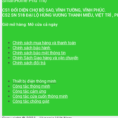
SmartHome Phú Thọ
CS1 ĐỐI DIỆN CHỢ BỒ SAO, VĨNH TƯỜNG, VĨNH PHÚC.
CS2 SN 518 ĐẠI LỘ HÙNG VƯƠNG THANH MIẾU, VIỆT TRÌ , P
Giờ mở hàng: Mở cửa cả ngày
Chính sách mua hàng và thanh toán
Chính sách bảo hành
Chính sách bảo mật thông tin
Chính Sách Giao hàng và vận chuyển
Chính sách đổi trả
Thiết bị điện thông minh
Công tắc thông minh
Công tắc cảm ứng
Công tắc cửa cuốn thông minh
Công tắc chống giật