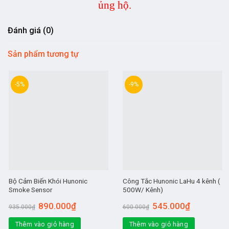
ủng hộ.
Đánh giá (0)
Sản phẩm tương tự
-5%
-9%
Bộ Cảm Biến Khói Hunonic
Công Tắc Hunonic LaHu 4 kênh (
Smoke Sensor
500W/ Kênh)
Giá
Giá
Giá
Giá
890.000
₫
545.000
₫
935.000
₫
600.000
₫
gốc
hiện
gốc
hiện
là:
tại
là:
tại
Thêm vào giỏ hàng
935.000₫.
là:
Thêm vào giỏ hàng
600.000₫.
là: