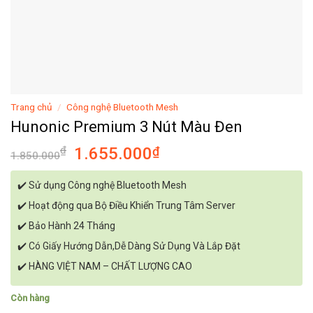
Trang chủ
/
Công nghệ Bluetooth Mesh
Hunonic Premium 3 Nút Màu Đen
Giá
Giá
₫
1.655.000
₫
1.850.000
gốc
hiện
là:
tại
✔️
Sử dụng Công nghệ Bluetooth Mesh
1.850.000₫.
là:
✔️ Hoạt động qua Bộ Điều Khiển Trung Tâm Server
1.655.000₫.
✔️ Bảo Hành 24 Tháng
✔️ Có Giấy Hướng Dẫn,Dễ Dàng Sử Dụng Và Lắp Đặt
✔️ HÀNG VIỆT NAM – CHẤT LƯỢNG CAO
Còn hàng