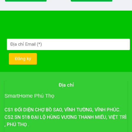
890.000₫.
545.000₫.
Địa chỉ
SmartHome Phú Thọ
CS1 ĐỐI DIỆN CHỢ BỒ SAO, VĨNH TƯỜNG, VĨNH PHÚC.
CS2 SN 518 ĐẠI LỘ HÙNG VƯƠNG THANH MIẾU, VIỆT TRÌ
, PHÚ THỌ .