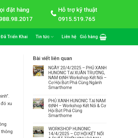
ọi đặt hàng
Hỗ trợ kỹ thuật
988.98.2017
0915.519.765
 Đã Triển Khai
Tin tức
Liên hệ
Giỏ hàng
Bài viết liên quan
NGÀY 20/4/2025 – PHỦ XANH
HUNONIC TẠI XUÂN TRƯỜNG,
NAM ĐỊNH Workshop Kết Nối –
Cơ Hội Bứt Phá Cùng Ngành
Smarthome
inh”.
PHỦ XANH HUNONIC TẠI NAM
 đó xu
ĐỊNH – Workshop Kết Nối & Cơ
Hội Bứt Phá Cùng
Smarthome
đông
WORKSHOP HUNONIC
à thông
14/4/2025 – CƠ HỘI KẾT NỐI