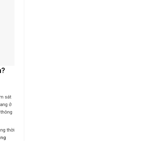
h?
ám sát
đang ở
 thông
ng thời
ông