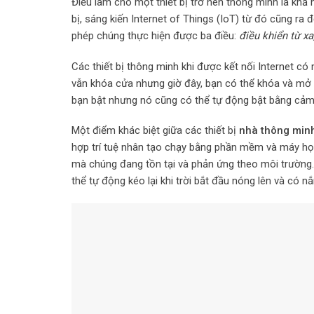
Điều làm cho một thiết bị trở nên thông minh là khả n
bị, sáng kiến Internet of Things (IoT) từ đó cũng ra 
phép chúng thực hiện được ba điều:
điều khiển từ xa
Các thiết bị thông minh khi được kết nối Internet có
vẫn khóa cửa nhưng giờ đây, bạn có thể khóa và mở 
bạn bật nhưng nó cũng có thể tự động bật bằng cảm
Một điểm khác biệt giữa các thiết bị
nhà thông min
hợp trí tuệ nhân tạo chạy bằng phần mềm và máy học
mà chúng đang tồn tại và phản ứng theo môi trường.
thể tự động kéo lại khi trời bắt đầu nóng lên và có n