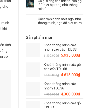
ác thiết
Có gì trong các thiết bị mà gọi
là “thiết bị trong nhà thông
ng cho
minh”
Cách vận hành một ngôi nhà
g minh
thông minh, bạn đã biết chưa
t khi
Sản phẩm mới
ến tích
Khoá thông minh cửa
nhôm cao cấp TDL 33
rường
Giá
Giá
5.935.000
₫
6.300.000
₫
ng có
gốc
hiện
Khoá thông minh cửa gỗ
là:
tại
cao cấp TDL 68
6.300.000₫.
là:
Giá
Giá
4.615.000
₫
5.935.000₫.
5.100.000
₫
gốc
hiện
Khoá thông minh cửa
là:
tại
nhôm TDL 36
5.100.000₫.
là:
Giá
Giá
4.300.000
₫
4.615.000₫.
4.900.000
₫
gốc
hiện
Khoá thông minh cửa gỗ
là:
tại
TDL 21