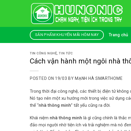
Skip
to
content
Trang chủ
SẢN PHẨM KHUYẾN MÃI HÔM NAY
TIN CÔNG NGHỆ
,
TIN TỨC
Cách vận hành một ngôi nhà thô
POSTED ON
19/03
BY
MẠNH HÀ SMARTHOME
Trong thời đại công nghệ, các thiết bị điện tử khôn
Nó tạo nên một xu hướng mới trong việc sử dụng các 
thế “
nhà thông minh
” tất yếu cũng ra đời.
Khái niệm
nhà thông minh
là gì cũng chính là thắc
đảo mọi người nhờ tiện ích và trải nghiệm mà nó đem 