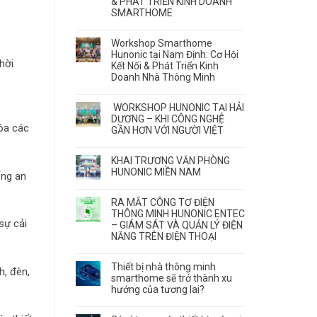
& PHÁT TRIỂN KINH DOANH
SMARTHOME
Workshop Smarthome
Hunonic tại Nam Định: Cơ Hội
hời
Kết Nối & Phát Triển Kinh
Doanh Nhà Thông Minh
WORKSHOP HUNONIC TẠI HẢI
DƯƠNG – KHI CÔNG NGHỆ
hóa các
GẦN HƠN VỚI NGƯỜI VIỆT
KHAI TRƯƠNG VĂN PHÒNG
HUNONIC MIỀN NAM
ống an
RA MẮT CÔNG TƠ ĐIỆN
THÔNG MINH HUNONIC ENTEC
sự cải
– GIÁM SÁT VÀ QUẢN LÝ ĐIỆN
NĂNG TRÊN ĐIỆN THOẠI
Thiết bị nhà thông minh
h, đèn,
smarthome sẽ trở thành xu
hướng của tương lai?