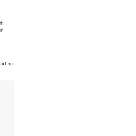
nh
nh
ối hợp