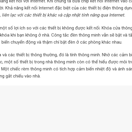
ăng kết nối với Internet. Khi chúng ta đưa chip kết nối Internet vào c
đời. Khả năng kết nối Internet đặc biệt của các thiết bị điện thông dụ
, liên lạc với các thiết bị khác và cập nhật tính năng qua Internet.
 một số lợi ích so với các thiết bị không được kết nối. Khóa cửa thôn
khóa khi bạn không ở nhà. Công tắc đèn thông minh vẫn sẽ bật và tắ
 biến chuyển động và thậm chí bật đèn ở các phòng khác nhau.
h
và các thiết bị thông thường, đó là tính thông minh. Nhờ các cảm bi
, một số thiết bị trong nhà thông minh còn có thể hiểu được môi t
 Một chiếc rèm thông minh có tích hợp cảm biến nhiệt độ và ánh sá
ắng gắt chiếu vào nhà.