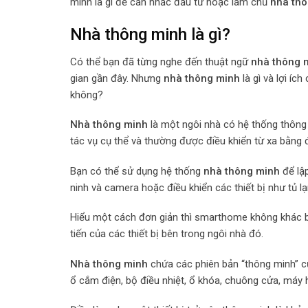
minh là gì để cân nhắc đầu tư hoặc làm chủ
nhà th
Nhà thông minh là gì?
Có thể bạn đã từng nghe đến thuật ngữ
nhà thông 
gian gần đây. Nhưng
nhà thông minh
là gì và lợi í
không?
Nhà thông minh
là một ngôi nhà có hệ thống thông m
tác vụ cụ thể và thường được điều khiển từ xa bằng đ
Bạn có thể sử dụng hệ thống
nhà thông minh
để lập
ninh và camera hoặc điều khiển các thiết bị như tủ l
Hiểu một cách đơn giản thì smarthome không khác bi
tiến của các thiết bị bên trong ngôi nhà đó.
Nhà thông minh
chứa các phiên bản “thông minh” củ
ổ cắm điện, bộ điều nhiệt, ổ khóa, chuông cửa, máy h