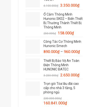
4.900.000₫.
là:
Giá
Giá
3.350.000
₫
4.300.000₫.
4.100.000
₫
gốc
hiện
Ổ Cắm Thông Minh
là:
tại
Hunonic SK02 – Biến Thiết
4.100.000₫.
là:
Bị Thường Thành Thiết Bị
3.350.000₫.
Thông Minh
Giá
Giá
158.000
₫
250.000
₫
gốc
hiện
Công Tắc Cơ Thông Minh
là:
tại
Hunonic Smech
250.000₫.
là:
890.000
₫
–
960.000
₫
158.000₫.
Thiết Bị Bảo Vệ An Toàn
Điện Thông Minh
HUNONIC BATEC
Giá
Giá
2.650.000
₫
3.250.000
₫
gốc
hiện
Trọn gói Tòa lâu đài cao
là:
tại
cấp cho nhà 3 tầng, 5
3.250.000₫.
là:
phòng ngủ
2.650.000₫.
230.000.000
₫
Giá
Giá
160.841.000
₫