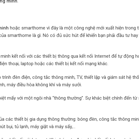
ông minh
.
minh
hoặc smarthome vì đây là một công nghệ mới xuất hiện trong t
ch của smarthome là gì. Nó có đủ sức hút để khiến bạn phải đầu tư hay
inh kết nối với các thiết bị thông qua kết nối Internet để tự động 
iện thoại, laptop hoặc các thiết bị kết nối mạng khác.
 trình đèn điện, công tắc thông minh, TV, thiết lập và giám sát hệ th
ạnh, máy điều hòa không khí và máy sưởi.
ệt mấy với một ngôi nhà “thông thường”. Sự khác biệt chính đến từ 
a các thiết bị gia dụng thông thường: bóng đèn, công tắc thông min
út bụi, tủ lạnh, máy giặt và máy sấy,…