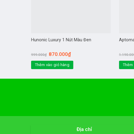
Hunonic Luxury 1 Nút Màu Đen
Aptoma
Giá
Giá
870.000
₫
999.000
₫
1.190.00
gốc
hiện
là:
tại
Thêm vào giỏ hàng
Thêm 
999.000₫.
là:
870.000₫.
Địa chỉ