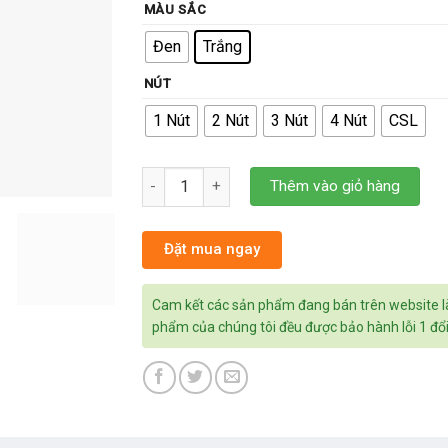
MÀU SẮC
Đen
Trắng
NÚT
1 Nút
2 Nút
3 Nút
4 Nút
CSL
Công Tắc Hunonic Luxury Hình Chữ Nhật Viền
Thêm vào giỏ hàng
Đặt mua ngay
Cam kết các sản phẩm đang bán trên website l
phẩm của chúng tôi đều được bảo hành lỗi 1 đổi