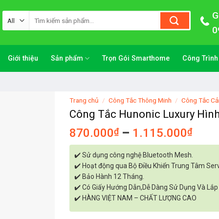
G
Tìm
kiếm:
0
Giới thiệu
Sản phẩm
Trọn Gói Smarthome
Công Trình
Trang chủ
/
Công Tắc Thông Minh
/
Công Tắc C
Công Tắc Hunonic Luxury Hình
870.000
₫
–
1.115.000
₫
✔️ Sử dụng công nghệ Bluetooth Mesh.
✔️ Hoạt động qua Bộ Điều Khiển Trung Tâm Serv
✔️ Bảo Hành 12 Tháng.
✔️ Có Giấy Hướng Dẫn,Dễ Dàng Sử Dụng Và Lắp
✔️ HÀNG VIỆT NAM – CHẤT LƯỢNG CAO