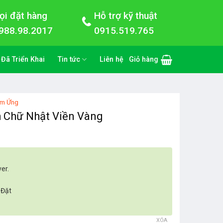
ọi đặt hàng
Hỗ trợ kỹ thuật
988.98.2017
0915.519.765
 Đã Triển Khai
Tin tức
Liên hệ
Giỏ hàng
ảm Ứng
 Chữ Nhật Viền Vàng
er.
 Đặt
XÓA