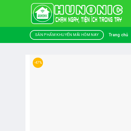
Skip
to
content
Trang chủ
SẢN PHẨM KHUYẾN MÃI HÔM NAY
-47%