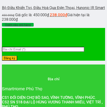
Bộ Điều Khiển Tivi, Điều Hoà Qua Điện Thoại, Hunonic IR Smart
238.000
₫
Giá gốc là: 450.000₫.
Giá hiện tại là:
450.000
₫
238.000₫.
Thêm vào giỏ hàng
Địa chỉ
SmartHome Phú Thọ
CS1 ĐỐI DIỆN CHỢ BỒ SAO, VĨNH TƯỜNG, VĨNH PHÚC.
CS2 SN 518 ĐẠI LỘ HÙNG VƯƠNG THANH MIẾU, VIỆT TRÌ ,
PHÚ THỌ .