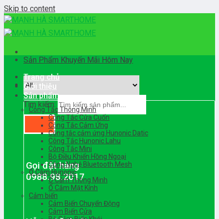
Skip to content
Sản Phẩm Khuyến Mãi Hôm Nay
Trang chủ
Giới thiệu
Sản phẩm
Tìm kiếm:
Công Tắc Thông Minh
Công Tắc Cửa Cuốn
Công Tắc Cảm Ứng
Công tắc cảm ứng Hunonic Datic
Công Tắc Hunonic Lahu
Công Tắc Mini
Bộ Điều Khiển Hồng Ngoại
Gọi đặt hàng
Công Nghệ Bluetooth Mesh
Ổ Cắm Hunonic
0988.98.2017
Ổ Cắm Thông Minh
Ổ Cắm Mặt Kính
Cảm biến
Cảm Biến Chuyển Động
Cảm Biến Cửa