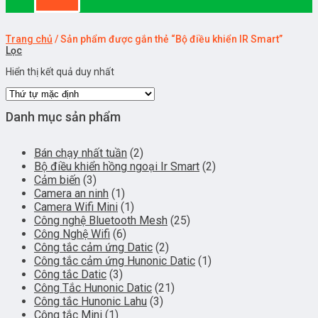
Trang chủ
/
Sản phẩm được gắn thẻ “Bộ điều khiển IR Smart”
Lọc
Hiển thị kết quả duy nhất
Danh mục sản phẩm
Bán chạy nhất tuần
(2)
Bộ điều khiển hồng ngoại Ir Smart
(2)
Cảm biến
(3)
Camera an ninh
(1)
Camera Wifi Mini
(1)
Công nghệ Bluetooth Mesh
(25)
Công Nghệ Wifi
(6)
Công tắc cảm ứng Datic
(2)
Công tắc cảm ứng Hunonic Datic
(1)
Công tắc Datic
(3)
Công Tắc Hunonic Datic
(21)
Công tắc Hunonic Lahu
(3)
Công tắc Mini
(1)