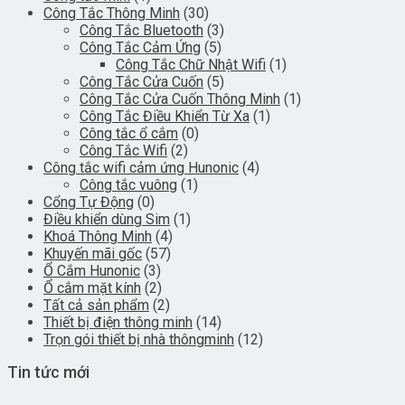
Công Tắc Thông Minh
(30)
Công Tắc Bluetooth
(3)
Công Tắc Cảm Ứng
(5)
Công Tắc Chữ Nhật Wifi
(1)
Công Tắc Cửa Cuốn
(5)
Công Tắc Cửa Cuốn Thông Minh
(1)
Công Tắc Điều Khiển Từ Xa
(1)
Công tắc ổ cắm
(0)
Công Tắc Wifi
(2)
Công tắc wifi cảm ứng Hunonic
(4)
Công tắc vuông
(1)
Cổng Tự Động
(0)
Điều khiển dùng Sim
(1)
Khoá Thông Minh
(4)
Khuyến mãi gốc
(57)
Ổ Cắm Hunonic
(3)
Ổ cắm mặt kính
(2)
Tất cả sản phẩm
(2)
Thiết bị điện thông minh
(14)
Trọn gói thiết bị nhà thôngminh
(12)
Tin tức mới