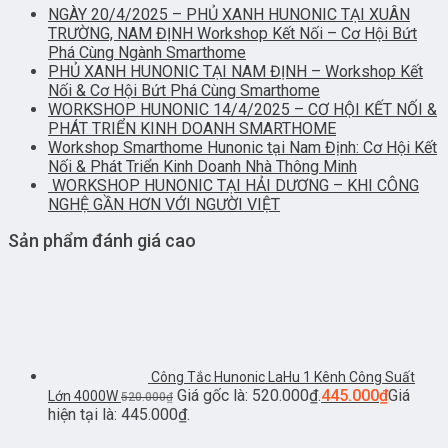
NGÀY 20/4/2025 – PHỦ XANH HUNONIC TẠI XUÂN
TRƯỜNG, NAM ĐỊNH Workshop Kết Nối – Cơ Hội Bứt
Phá Cùng Ngành Smarthome
PHỦ XANH HUNONIC TẠI NAM ĐỊNH – Workshop Kết
Nối & Cơ Hội Bứt Phá Cùng Smarthome
WORKSHOP HUNONIC 14/4/2025 – CƠ HỘI KẾT NỐI &
PHÁT TRIỂN KINH DOANH SMARTHOME
Workshop Smarthome Hunonic tại Nam Định: Cơ Hội Kết
Nối & Phát Triển Kinh Doanh Nhà Thông Minh
WORKSHOP HUNONIC TẠI HẢI DƯƠNG – KHI CÔNG
NGHỆ GẦN HƠN VỚI NGƯỜI VIỆT
Sản phẩm đánh giá cao
Công Tắc Hunonic LaHu 1 Kênh Công Suất
Giá gốc là: 520.000₫.
445.000
₫
Giá
Lớn 4000W
520.000
₫
hiện tại là: 445.000₫.