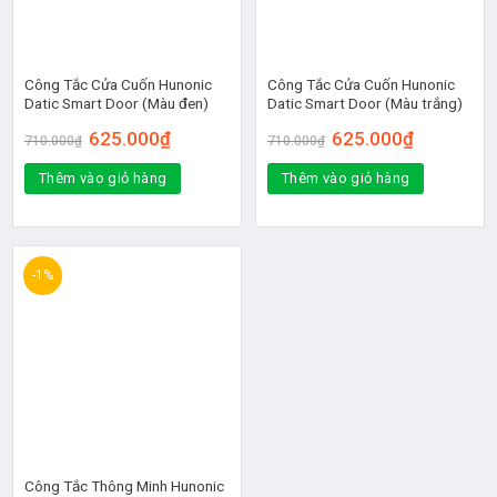
Công Tắc Cửa Cuốn Hunonic
Công Tắc Cửa Cuốn Hunonic
Datic Smart Door (Màu đen)
Datic Smart Door (Màu trắng)
Giá
Giá
Giá
Giá
625.000
₫
625.000
₫
710.000
₫
710.000
₫
gốc
hiện
gốc
hiện
là:
tại
là:
tại
Thêm vào giỏ hàng
710.000₫.
là:
Thêm vào giỏ hàng
710.000₫.
là:
625.000₫.
625.000₫.
-1%
Công Tắc Thông Minh Hunonic