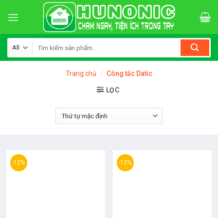
Skip
to
content
Tìm
kiếm:
Trang chủ
/
Công tắc Datic
LỌC
-12%
-12%