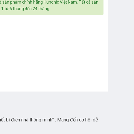
à sản phẩm chính hãng Hunonic Việt Nam. Tất cả sản
 1 từ 6 tháng đến 24 tháng.
iết bị điện nhà thông minh
” . Mang đến cơ hội dễ
.