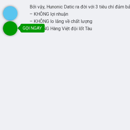
Bởi vậy, Hunonic Datic ra đời với 3 tiêu chí đảm b
– KHÔNG lợi nhuận
– KHÔNG lo lắng về chất lượng
GỌI NGAY
– KHÔNG Hàng Việt đội lốt Tàu
Một sản phẩm chất lượng cao, giá được tối ưu tốt 
*** THÔNG TIN SẢN PHẨM:
Model
: DTBS – 01
Wifi:
2.4Ghz – b/g/n
Nguồn vào:
AC220/ 50Hz
Công suất tải:
500W/kênh
Kích thước:
70x45x23 mm
*** CÁC TÍNH NĂNG VƯỢT TRỘI CỦA CÔNG TẮ
✅ Bật tắt và điều khiển đèn từ xa dù ở bất kỳ nơi n