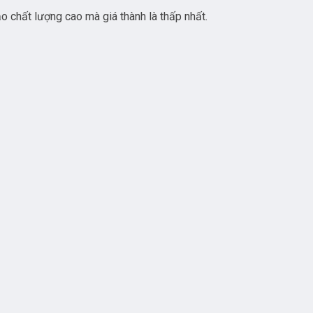
ảo chất lượng cao mà giá thành là thấp nhất.
hơn hầu hết các loại công tắc hiện có trên thị trường hứa hẹn sẽ
C THÔNG MINH HUNONIC DATIC:
ào. Chúng ta ngồi 1 chỗ có thể bật tắt đèn ở mọi vị trí trong gia đì