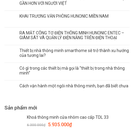
GẦN HƠN VỚI NGƯỜI VIỆT
KHAI TRƯƠNG VĂN PHÒNG HUNONIC MIỀN NAM
RA MẮT CÔNG TƠ ĐIỆN THÔNG MINH HUNONIC ENTEC –
GIÁM SÁT VÀ QUẢN LÝ ĐIỆN NĂNG TRÊN ĐIỆN THOẠI
Thiết bị nhà thông minh smarthome sẽ trở thành xu hướng
của tương lai?
Có gì trong các thiết bị mà gọi là “thiết bị trong nhà thông
minh”
Cách vận hành một ngôi nhà thông minh, bạn đã biết chưa
Sản phẩm mới
Khoá thông minh cửa nhôm cao cấp TDL 33
Giá
Giá
5.935.000
₫
6.300.000
₫
gốc
hiện