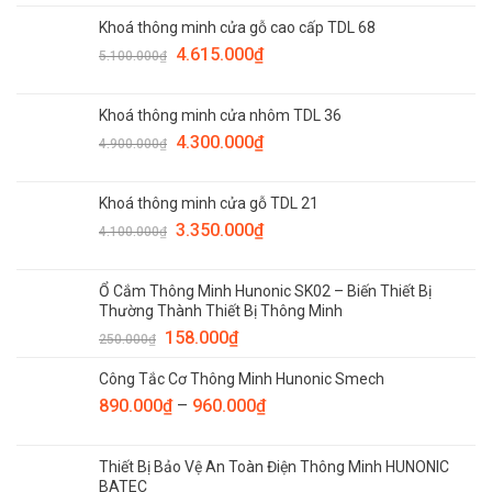
là:
tại
Khoá thông minh cửa gỗ cao cấp TDL 68
6.300.000₫.
là:
Giá
Giá
4.615.000
₫
5.935.000₫.
5.100.000
₫
gốc
hiện
là:
tại
Khoá thông minh cửa nhôm TDL 36
5.100.000₫.
là:
Giá
Giá
4.300.000
₫
4.615.000₫.
4.900.000
₫
gốc
hiện
là:
tại
Khoá thông minh cửa gỗ TDL 21
4.900.000₫.
là:
Giá
Giá
3.350.000
₫
4.300.000₫.
4.100.000
₫
gốc
hiện
là:
tại
Ổ Cắm Thông Minh Hunonic SK02 – Biến Thiết Bị
4.100.000₫.
là:
Thường Thành Thiết Bị Thông Minh
3.350.000₫.
Giá
Giá
158.000
₫
250.000
₫
gốc
hiện
Công Tắc Cơ Thông Minh Hunonic Smech
là:
tại
890.000
₫
250.000₫.
–
960.000
là:
₫
158.000₫.
Thiết Bị Bảo Vệ An Toàn Điện Thông Minh HUNONIC
BATEC