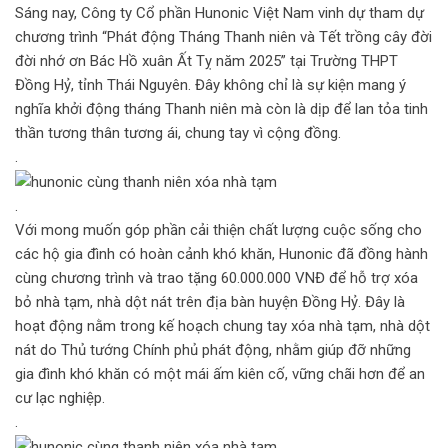
Sáng nay, Công ty Cổ phần Hunonic Việt Nam vinh dự tham dự
chương trình “Phát động Tháng Thanh niên và Tết trồng cây đời
đời nhớ ơn Bác Hồ xuân Ất Tỵ năm 2025” tại Trường THPT
Đồng Hỷ, tỉnh Thái Nguyên. Đây không chỉ là sự kiện mang ý
nghĩa khởi động tháng Thanh niên mà còn là dịp để lan tỏa tinh
thần tương thân tương ái, chung tay vì cộng đồng.
.
.
Với mong muốn góp phần cải thiện chất lượng cuộc sống cho
các hộ gia đình có hoàn cảnh khó khăn, Hunonic đã đồng hành
cùng chương trình và trao tặng 60.000.000 VNĐ để hỗ trợ xóa
bỏ nhà tạm, nhà dột nát trên địa bàn huyện Đồng Hỷ. Đây là
hoạt động nằm trong kế hoạch chung tay xóa nhà tạm, nhà dột
nát do Thủ tướng Chính phủ phát động, nhằm giúp đỡ những
gia đình khó khăn có một mái ấm kiên cố, vững chãi hơn để an
cư lạc nghiệp.
.