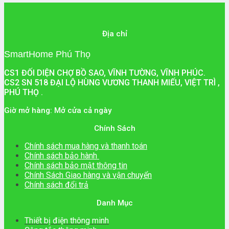
Địa chỉ
SmartHome Phú Thọ
CS1 ĐỐI DIỆN CHỢ BỒ SAO, VĨNH TƯỜNG, VĨNH PHÚC.
CS2 SN 518 ĐẠI LỘ HÙNG VƯƠNG THANH MIẾU, VIỆT TRÌ ,
PHÚ THỌ .
Giờ mở hàng: Mở cửa cả ngày
Chính Sách
Chính sách mua hàng và thanh toán
Chính sách bảo hành
Chính sách bảo mật thông tin
Chính Sách Giao hàng và vận chuyển
Chính sách đổi trả
Danh Mục
Thiết bị điện thông minh