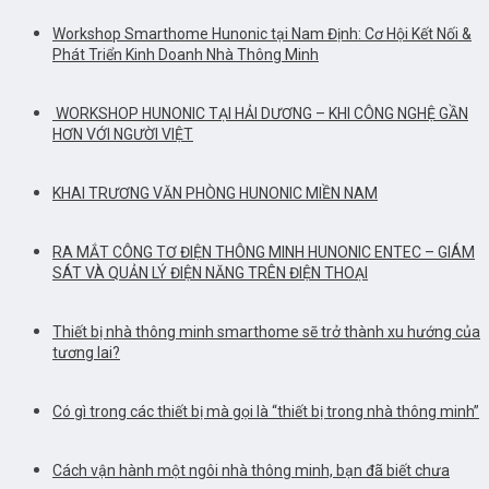
Workshop Smarthome Hunonic tại Nam Định: Cơ Hội Kết Nối &
Phát Triển Kinh Doanh Nhà Thông Minh
WORKSHOP HUNONIC TẠI HẢI DƯƠNG – KHI CÔNG NGHỆ GẦN
HƠN VỚI NGƯỜI VIỆT
KHAI TRƯƠNG VĂN PHÒNG HUNONIC MIỀN NAM
RA MẮT CÔNG TƠ ĐIỆN THÔNG MINH HUNONIC ENTEC – GIÁM
SÁT VÀ QUẢN LÝ ĐIỆN NĂNG TRÊN ĐIỆN THOẠI
Thiết bị nhà thông minh smarthome sẽ trở thành xu hướng của
tương lai?
Có gì trong các thiết bị mà gọi là “thiết bị trong nhà thông minh”
Cách vận hành một ngôi nhà thông minh, bạn đã biết chưa