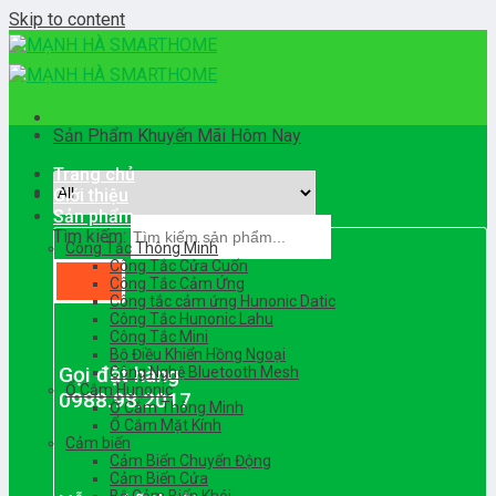
Skip to content
Sản Phẩm Khuyến Mãi Hôm Nay
Trang chủ
Giới thiệu
Sản phẩm
Tìm kiếm:
Công Tắc Thông Minh
Công Tắc Cửa Cuốn
Công Tắc Cảm Ứng
Công tắc cảm ứng Hunonic Datic
Công Tắc Hunonic Lahu
Công Tắc Mini
Bộ Điều Khiển Hồng Ngoại
Gọi đặt hàng
Công Nghệ Bluetooth Mesh
Ổ Cắm Hunonic
0988.98.2017
Ổ Cắm Thông Minh
Ổ Cắm Mặt Kính
Cảm biến
Cảm Biến Chuyển Động
Cảm Biến Cửa