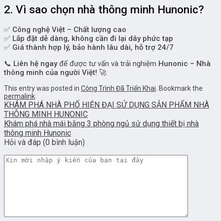
2. Vì sao chọn nhà thông minh Hunonic?
✅
Công nghệ Việt – Chất lượng cao
✅
Lắp đặt dễ dàng, không cần đi lại dây phức tạp
✅
Giá thành hợp lý, bảo hành lâu dài, hỗ trợ 24/7
📞
Liên hệ ngay
để được tư vấn và trải nghiệm
Hunonic – Nhà
thông minh của người Việt!
🚀
This entry was posted in
Công Trình Đã Triển Khai
. Bookmark the
permalink
.
KHÁM PHÁ NHÀ PHỐ HIỆN ĐẠI SỬ DỤNG SẢN PHẨM NHÀ
THÔNG MINH HUNONIC
Khám phá nhà mái bằng 3 phòng ngủ sử dụng thiết bị nhà
thông minh Hunonic
Hỏi và đáp (0 bình luận)