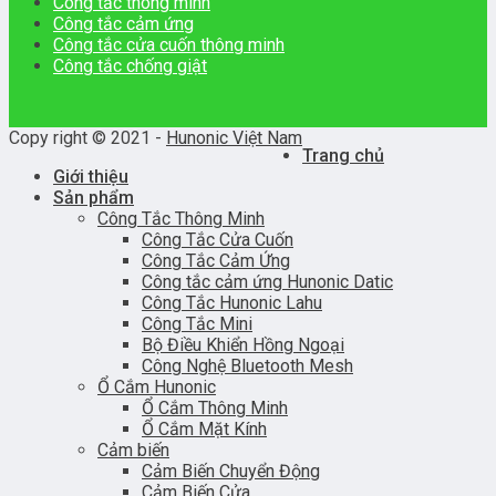
Công tắc thông minh
Công tắc cảm ứng
Công tắc cửa cuốn thông minh
Công tắc chống giật
Copy right © 2021 -
Hunonic Việt Nam
Trang chủ
Giới thiệu
Sản phẩm
Công Tắc Thông Minh
Công Tắc Cửa Cuốn
Công Tắc Cảm Ứng
Công tắc cảm ứng Hunonic Datic
Công Tắc Hunonic Lahu
Công Tắc Mini
Bộ Điều Khiển Hồng Ngoại
Công Nghệ Bluetooth Mesh
Ổ Cắm Hunonic
Ổ Cắm Thông Minh
Ổ Cắm Mặt Kính
Cảm biến
Cảm Biến Chuyển Động
Cảm Biến Cửa